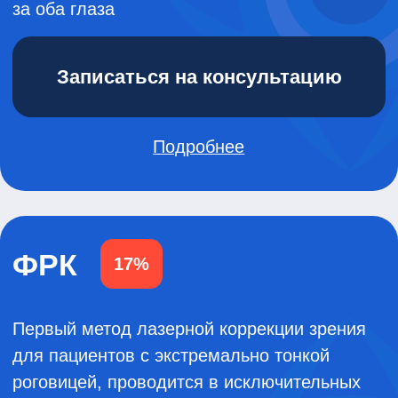
медицинским услугам, высокому
сервису и доступным ценам
клиника «Кузляр» сохраняет
идеальную репутацию и является
одной из самых опытных частных
клиник России
Награды
Офтальмохирурги клиники
«Кузляр» признаны лучшими
специалистами-офтальмологами
в Татарстане и России, а клиники
«Кузляр» 5 лет подряд, с 2020
по 2024 год, входят в ТОП-10
частных клиник по версии
Всероссийской народной премии
«ПроДокторов»